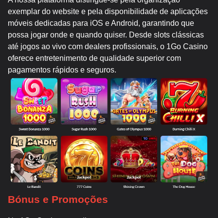
exemplar do website e pela disponibilidade de aplicações
móveis dedicadas para iOS e Android, garantindo que
possa jogar onde e quando quiser. Desde slots clássicas
até jogos ao vivo com dealers profissionais, o 1Go Casino
oferece entretenimento de qualidade superior com
pagamentos rápidos e seguros.
Bónus e Promoções