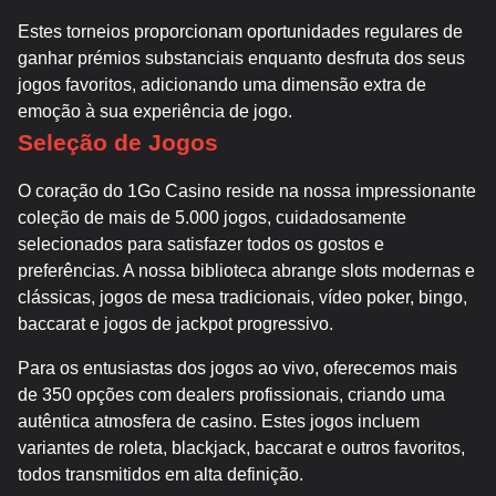
Estes torneios proporcionam oportunidades regulares de
ganhar prémios substanciais enquanto desfruta dos seus
jogos favoritos, adicionando uma dimensão extra de
emoção à sua experiência de jogo.
Seleção de Jogos
O coração do 1Go Casino reside na nossa impressionante
coleção de mais de 5.000 jogos, cuidadosamente
selecionados para satisfazer todos os gostos e
preferências. A nossa biblioteca abrange slots modernas e
clássicas, jogos de mesa tradicionais, vídeo poker, bingo,
baccarat e jogos de jackpot progressivo.
Para os entusiastas dos jogos ao vivo, oferecemos mais
de 350 opções com dealers profissionais, criando uma
autêntica atmosfera de casino. Estes jogos incluem
variantes de roleta, blackjack, baccarat e outros favoritos,
todos transmitidos em alta definição.