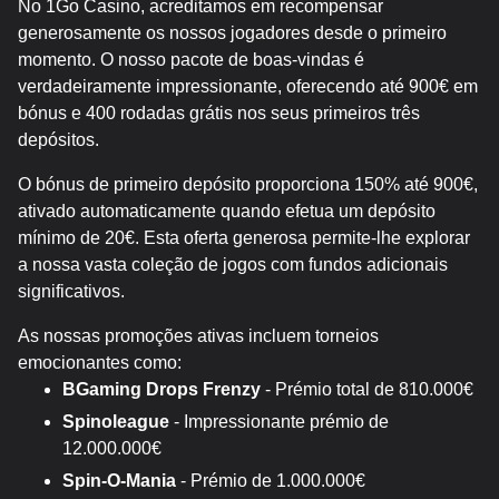
No 1Go Casino, acreditamos em recompensar
generosamente os nossos jogadores desde o primeiro
momento. O nosso pacote de boas-vindas é
verdadeiramente impressionante, oferecendo até 900€ em
bónus e 400 rodadas grátis nos seus primeiros três
depósitos.
O bónus de primeiro depósito proporciona 150% até 900€,
ativado automaticamente quando efetua um depósito
mínimo de 20€. Esta oferta generosa permite-lhe explorar
a nossa vasta coleção de jogos com fundos adicionais
significativos.
As nossas promoções ativas incluem torneios
emocionantes como:
BGaming Drops Frenzy
- Prémio total de 810.000€
Spinoleague
- Impressionante prémio de
12.000.000€
Spin-O-Mania
- Prémio de 1.000.000€