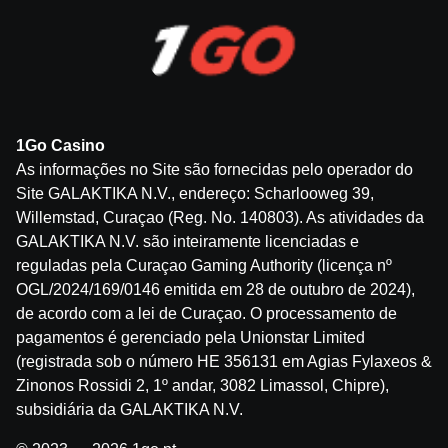
1Go Casino
As informações no Site são fornecidas pelo operador do
Site GALAKTIKA N.V., endereço: Scharlooweg 39,
Willemstad, Curaçao (Reg. No. 140803). As atividades da
GALAKTIKA N.V. são inteiramente licenciadas e
reguladas pela Curaçao Gaming Authority (licença nº
OGL/2024/169/0146 emitida em 28 de outubro de 2024),
de acordo com a lei de Curaçao. O processamento de
pagamentos é gerenciado pela Unionstar Limited
(registrada sob o número HE 356131 em Agias Fylaxeos &
Zinonos Rossidi 2, 1º andar, 3082 Limassol, Chipre),
subsidiária da GALAKTIKA N.V.