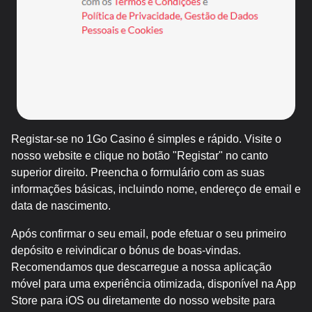
Registar-se no 1Go Casino é simples e rápido. Visite o
nosso website e clique no botão "Registar" no canto
superior direito. Preencha o formulário com as suas
informações básicas, incluindo nome, endereço de email e
data de nascimento.
Após confirmar o seu email, pode efetuar o seu primeiro
depósito e reivindicar o bónus de boas-vindas.
Recomendamos que descarregue a nossa aplicação
móvel para uma experiência otimizada, disponível na App
Store para iOS ou diretamente do nosso website para